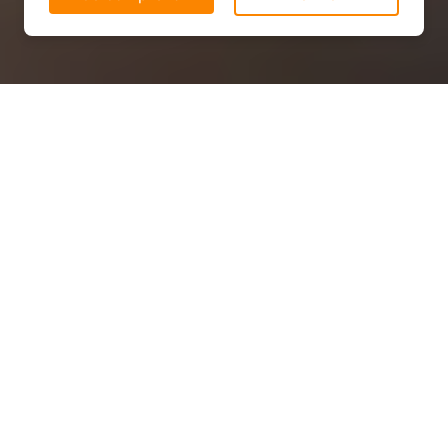
Panneau solaire
photovoltaïque dans le Gers
(32)
LES TARIFS ?