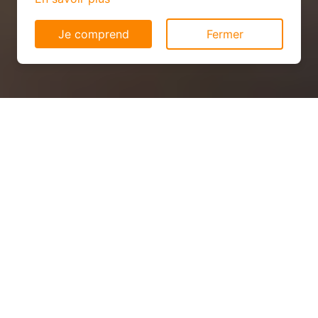
Je comprend
Fermer
Panneau solaire
photovoltaïque dans la
Haute-Loire (43)
LES TARIFS ?