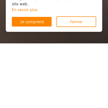
site web.
En savoir plus
Je comprend
Fermer
Panneau solaire économique
à L'Abergement-de-Varey
(01640)
QUEL PRIX ?