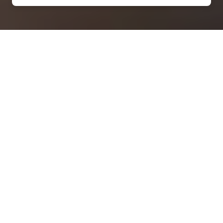
Installation solaire
économique à Aulnois-sous-
Laon (02000)
QUEL PRIX ?