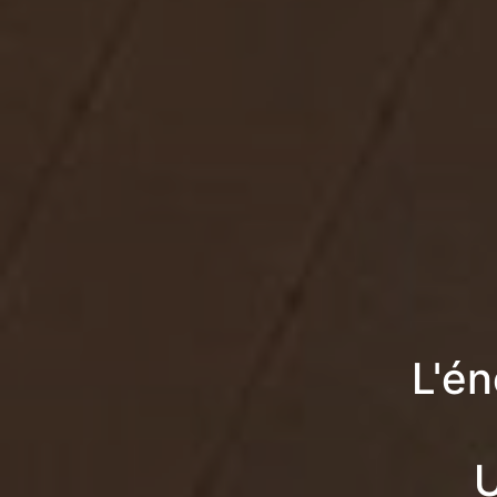
L'én
U