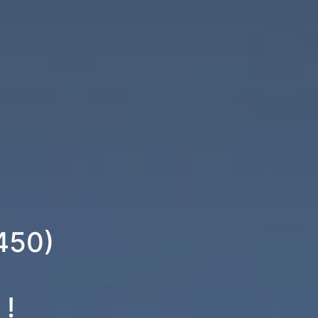
4450)
 !