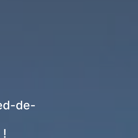
ed-de-
 !