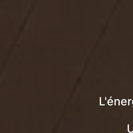
L'éne
U