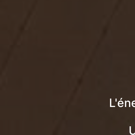
L'én
U