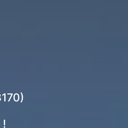
3170)
 !