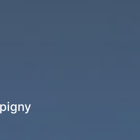
épigny