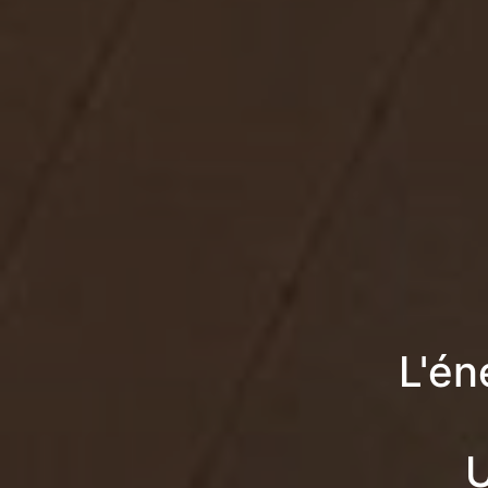
L'én
U