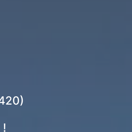
4420)
 !