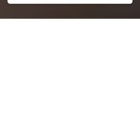
Installation solaire
économique à Chanoz-
Châtenay (01400)
QUEL PRIX ?