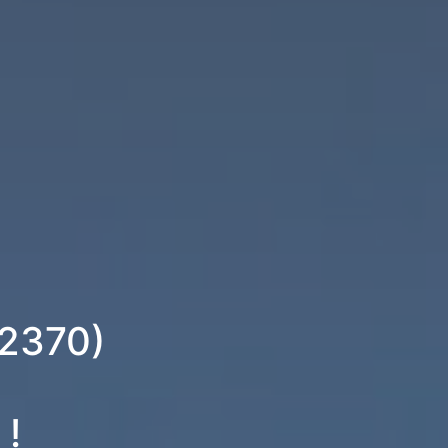
02370)
 !