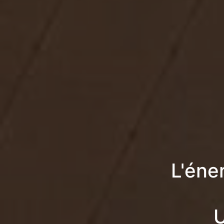
L'éne
U