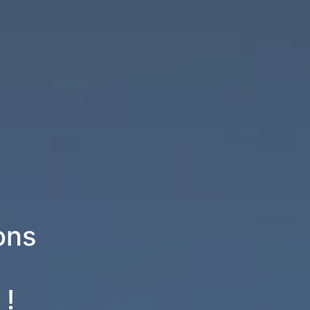
ons
 !