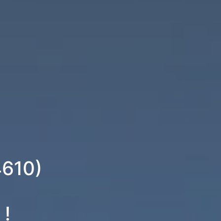
4610)
 !