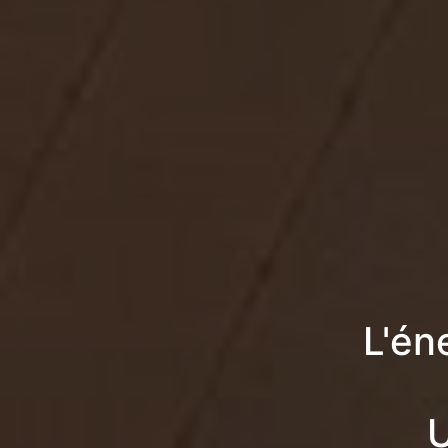
L'én
U