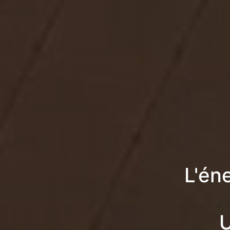
L'én
U