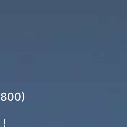
2800)
 !