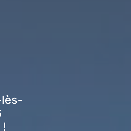
-lès-
6
 !