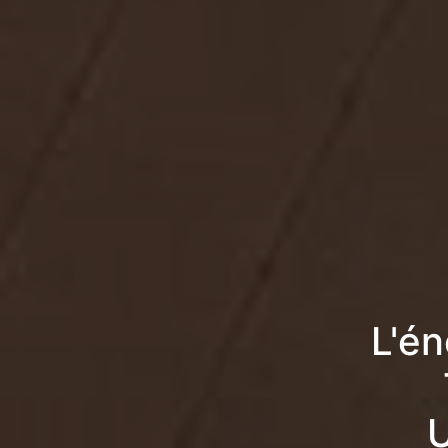
L'én
U