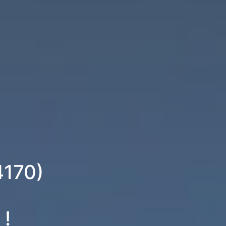
4170)
 !