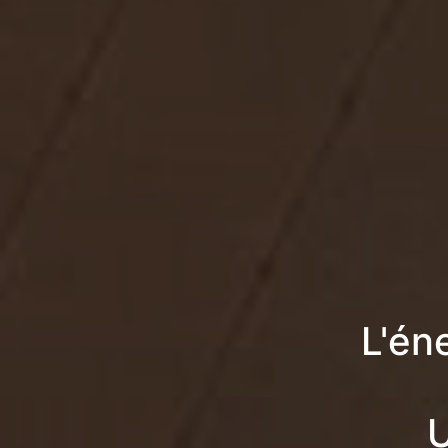
L'én
U