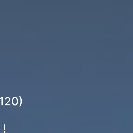
5120)
 !