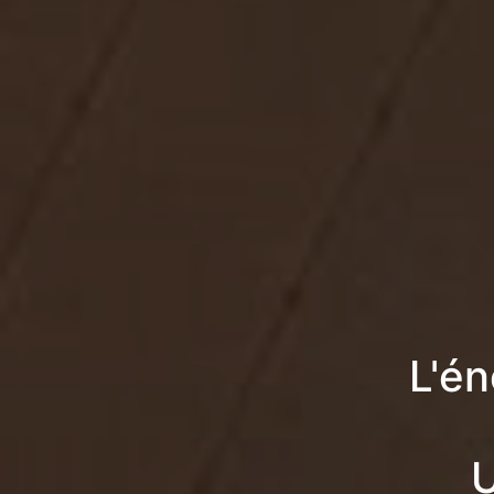
L'én
U