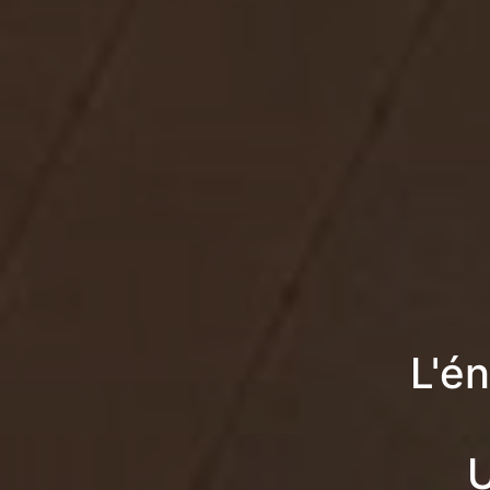
L'é
U