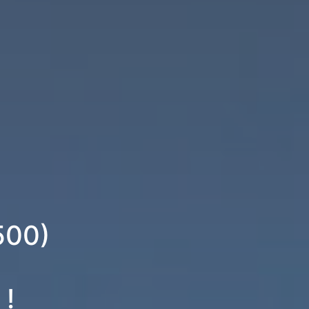
500)
 !