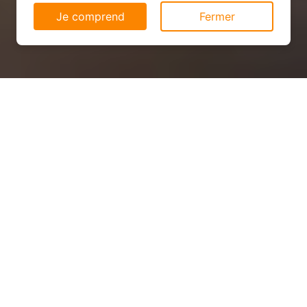
Je comprend
Fermer
Installation solaire pas cher à
Hussigny-Godbrange
(54590)
QUEL PRIX ?