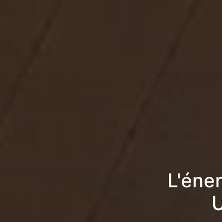
L'éne
U