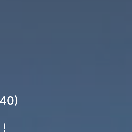
340)
 !