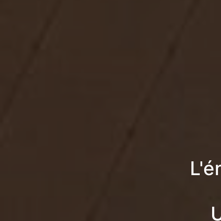
L'é
U