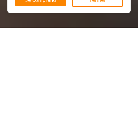
Je comprend
Fermer
Installation solaire pas cher à
Moirey-Flabas-Crépion
(55150)
QUEL PRIX ?