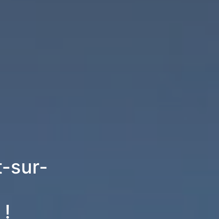
t-sur-
 !