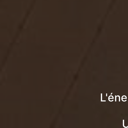
L'éne
U