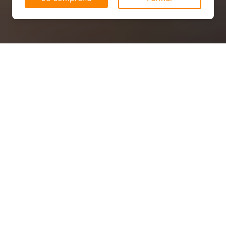
Panneau solaire pas cher à
Rouvrois-sur-Othain (55230)
QUEL PRIX ?