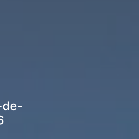
-de-
6