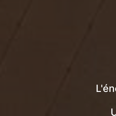
L'én
U