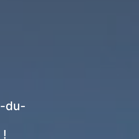
n-du-
 !