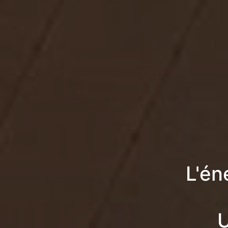
L'én
U