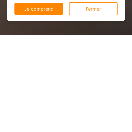
Je comprend
Fermer
Installation solaire pas cher à
Saint-Mars-du-Désert
(53700)
QUEL PRIX ?