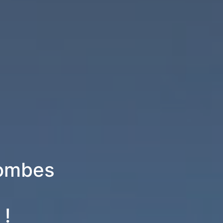
Dombes
 !