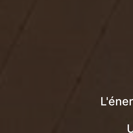
L'éne
U